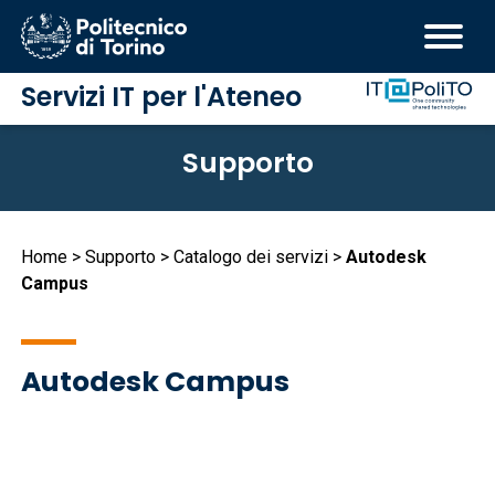
Servizi IT per l'Ateneo
Salta
Supporto
al
contenuto
principale
Briciole
Home
Supporto
Catalogo dei servizi
Autodesk
Campus
di
pane
Autodesk Campus
Immagine