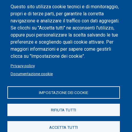
Questo sito utilizza cookie tecnici e di monitoraggio,
Studenti
propri e di terze parti, per garantire la corretta
navigazione e analizzare il traffico con dati aggregati.
Se clicchi su "Accetta tutti" ne acconsenti l'utilizzo,
oppure puoi personalizzare la scelta salvando le tue
preferenze e scegliendo quali cookie attivare. Per
maggiori informazioni e per sapere come gestirli
One community, shared technologies
clicca su "Impostazione dei cookie".
Privacy policy
Documentazione cookie
Piè
Salta
Privacy
alla
di
IMPOSTAZIONE DEI COOKIE
Impostazione cookie
sezione
pagina
successiva
RIFIUTA TUTTI
ACCETTA TUTTI