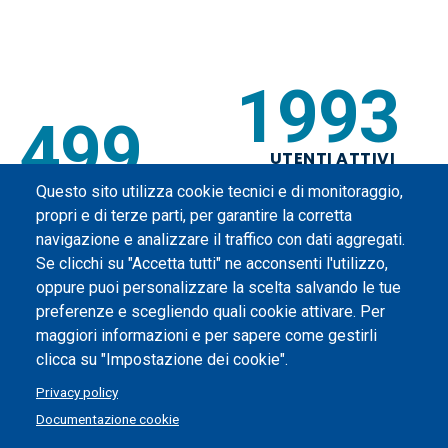
2332
583
UTENTI ATTIVI
GIORNALMENTE SU
Questo sito utilizza cookie tecnici e di monitoraggio,
UTENTI SUPPORTATI
TEAMS
propri e di terze parti, per garantire la corretta
navigazione e analizzare il traffico con dati aggregati.
Se clicchi su "Accetta tutti" ne acconsenti l'utilizzo,
oppure puoi personalizzare la scelta salvando le tue
preferenze e scegliendo quali cookie attivare. Per
maggiori informazioni e per sapere come gestirli
One community, shared technologies
clicca su "Impostazione dei cookie".
Privacy policy
Documentazione cookie
Piè
Salta